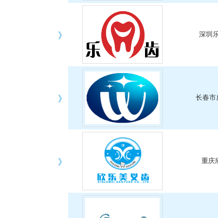
》
深圳
》
长春市
》
重庆