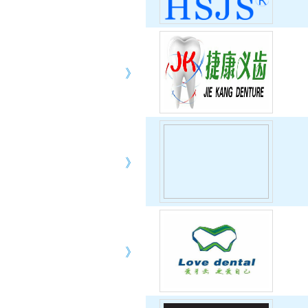
》
》
》