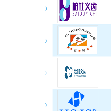
》
》
》
》