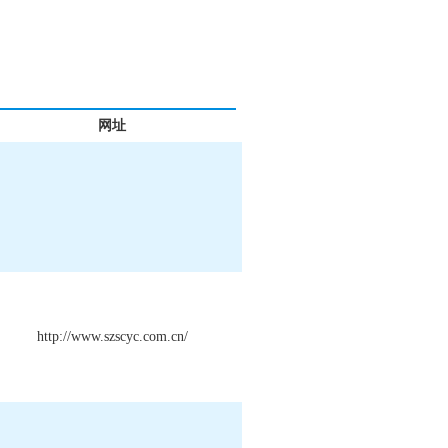
网址
http://www.szscyc.com.cn/