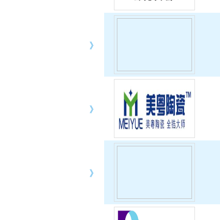
》
》
》