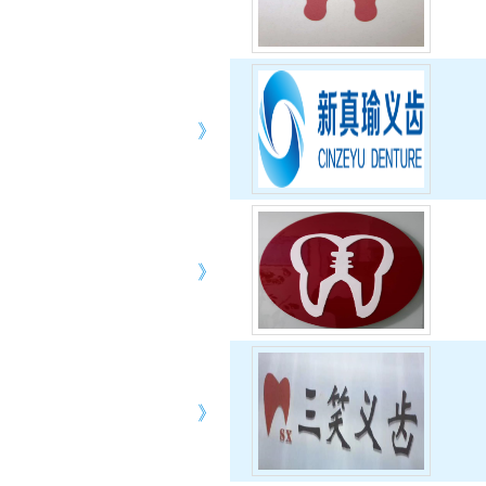
》
》
》