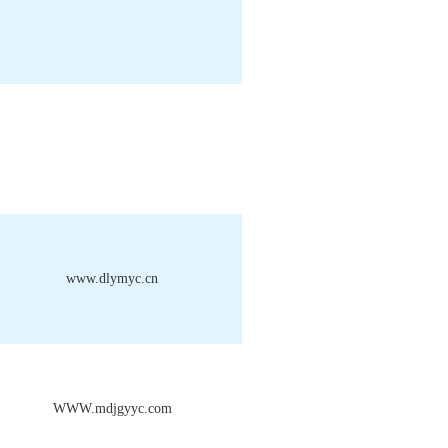
www.dlymyc.cn
WWW.mdjgyyc.com