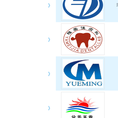
》
》
》
》