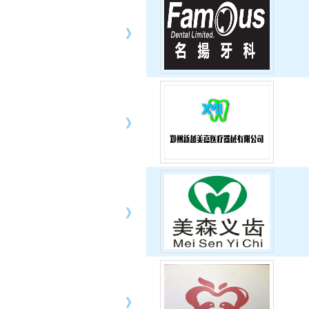
》
》
》
》