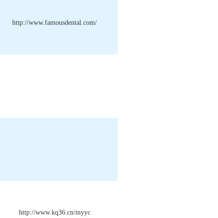
http://www.famousdental.com/
http://www.kq36.cn/myyc